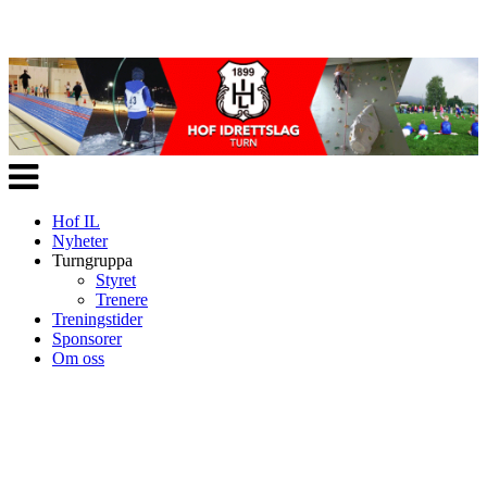
Veksle
navigasjon
Hof IL
Nyheter
Turngruppa
Styret
Trenere
Treningstider
Sponsorer
Om oss