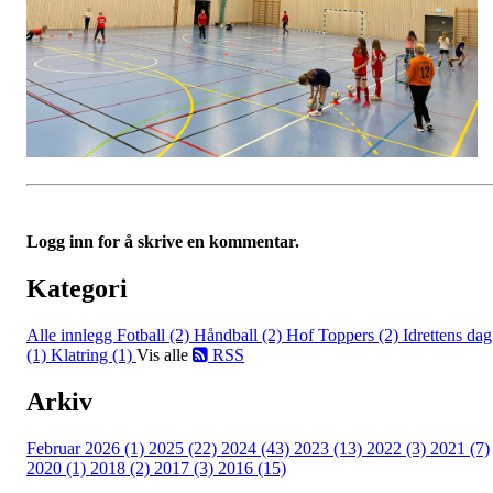
Logg inn for å skrive en kommentar.
Kategori
Alle innlegg
Fotball (2)
Håndball (2)
Hof Toppers (2)
Idrettens dag
(1)
Klatring (1)
Vis alle
RSS
Arkiv
Februar 2026 (1)
2025 (22)
2024 (43)
2023 (13)
2022 (3)
2021 (7)
2020 (1)
2018 (2)
2017 (3)
2016 (15)