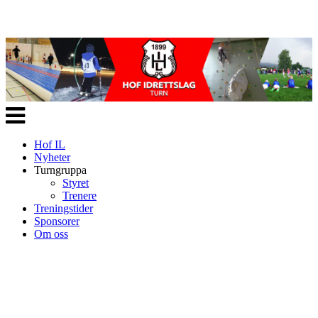
Veksle
navigasjon
Hof IL
Nyheter
Turngruppa
Styret
Trenere
Treningstider
Sponsorer
Om oss