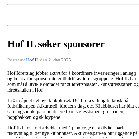
Hof IL søker sponsorer
Postet av
Hof IL
den
2. des 2025
Hof Idrettslag jobber aktivt for å koordinere investeringer i anlegg
og behov for sponsormidler til drift av idrettsgruppene. Hof IL har
som mål å utvikle området rundt idrettsplassen, kunstgressbanen og
idrettshallen i Hof.
I 2025 åpnet det nye klubbhuset. Det brukes flittig til kiosk på
fotballkamper, skikarusell, idrettens dag, etc. Klubbhuset har blitt et
samlingspunkt på området ved kunstgressbanen, grusbanen,
hoppbakken og skiløypene.
Hof IL har startet arbeidet med å planlegge en aktivitetspark i
tilknytning til det nye klubbhuset. Aktivitetsparken blir liggende på
området hvor det nå er grusbane, og arbeidet med å søke diverse