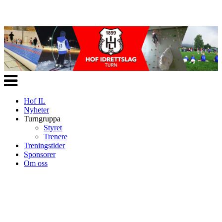
Veksle
navigasjon
Hof IL
Nyheter
Turngruppa
Styret
Trenere
Treningstider
Sponsorer
Om oss