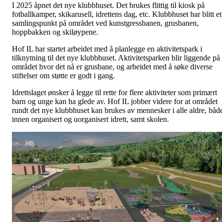
I 2025 åpnet det nye klubbhuset. Det brukes flittig til kiosk på
fotballkamper, skikarusell, idrettens dag, etc. Klubbhuset har blitt et
samlingspunkt på området ved kunstgressbanen, grusbanen,
hoppbakken og skiløypene.
Hof IL har startet arbeidet med å planlegge en aktivitetspark i
tilknytning til det nye klubbhuset. Aktivitetsparken blir liggende på
området hvor det nå er grusbane, og arbeidet med å søke diverse
stiftelser om støtte er godt i gang.
Idrettslaget ønsker å legge til rette for flere aktiviteter som primært
barn og unge kan ha glede av. Hof IL jobber videre for at området
rundt det nye klubbhuset kan brukes av mennesker i alle aldre, båd
innen organisert og uorganisert idrett, samt skolen.