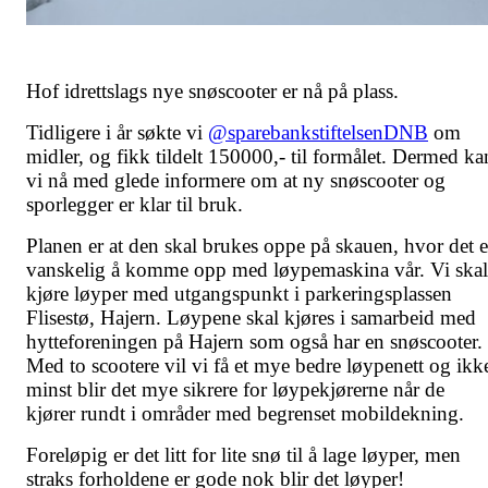
Hof idrettslags nye snøscooter er nå på plass.
Tidligere i år søkte vi
@sparebankstiftelsenDNB
om
midler, og fikk tildelt 150000,- til formålet. Dermed ka
vi nå med glede informere om at ny snøscooter og
sporlegger er klar til bruk.
Planen er at den skal brukes oppe på skauen, hvor det e
vanskelig å komme opp med løypemaskina vår. Vi skal
kjøre løyper med utgangspunkt i parkeringsplassen
Flisestø, Hajern. Løypene skal kjøres i samarbeid med
hytteforeningen på Hajern som også har en snøscooter.
Med to scootere vil vi få et mye bedre løypenett og ikk
minst blir det mye sikrere for løypekjørerne når de
kjører rundt i områder med begrenset mobildekning.
Foreløpig er det litt for lite snø til å lage løyper, men
straks forholdene er gode nok blir det løyper!